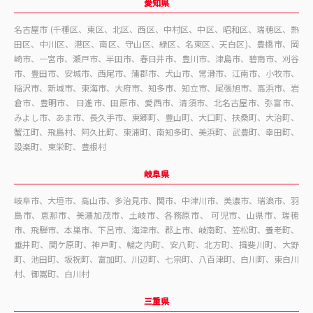
愛知県
名古屋市 (千種区、東区、北区、西区、中村区、中区、昭和区、瑞穂区、熱
田区、中川区、港区、南区、守山区、緑区、名東区、天白区)、豊橋市、岡
崎市、一宮市、瀬戸市、半田市、春日井市、豊川市、津島市、碧南市、刈谷
市、豊田市、安城市、西尾市、蒲郡市、犬山市、常滑市、江南市、小牧市、
稲沢市、新城市、東海市、大府市、知多市、知立市、尾張旭市、高浜市、岩
倉市、豊明市、 日進市、田原市、愛西市、清須市、北名古屋市、弥富市、
みよし市、あま市、長久手市、東郷町、豊山町、大口町、扶桑町、大治町、
蟹江町、飛島村、阿久比町、東浦町、南知多町、美浜町、武豊町、幸田町、
設楽町、東栄町、豊根村
岐阜県
岐阜市、大垣市、高山市、多治見市、関市、中津川市、美濃市、瑞浪市、羽
島市、恵那市、美濃加茂市、土岐市、各務原市、 可児市、山県市、瑞穂
市、飛騨市、本巣市、下呂市、海津市、郡上市、岐南町、笠松町、養老町、
垂井町、関ケ原町、神戸町、輪之内町、安八町、北方町、揖斐川町、大野
町、池田町、坂祝町、富加町、川辺町、七宗町、八百津町、白川町、東白川
村、御嵩町、白川村
三重県