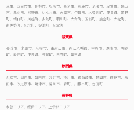
津市、四日市市、伊勢市、松阪市、桑名市、鈴鹿市、名張市、尾鷲市、亀山
市、鳥羽市、熊野市、いなべ市、志摩市、伊賀市、木曽岬町、東員町、菰野
町、朝日町、川越町、多気町、明和町、大台町、玉城町、度会町、大紀町、
南伊勢町、紀北町、御浜町、紀宝町
滋賀県
長浜市、米原市、彦根市、東近江市、近江八幡市、甲賀市、湖南市、豊郷
町、愛荘町、甲良町、多賀町、日野町、竜王町
静岡県
浜松市、湖西市、磐田市、袋井市、掛川市、御前崎市、静岡市、藤枝市、島
田市、牧之原市、焼津市、菊川市、森町、川根本町、吉田町
長野県
木曽エリア、飯伊エリア、上伊那エリア